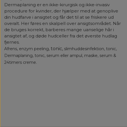
Dermaplaning er en ikke-kirurgisk og
ikke-invasiv
procedure for kvinder, der hjælper med at genoplive
din hudfarve i ansigtet og får det til at se friskere ud
overalt.
Her føres en skalpell over ansigtsområdet.
Når
de bruges korrekt, barberes mange uanselige hår i
ansigtet af, og døde hudceller fra det øverste hudlag
fjernes.
tonic,
Afrens, enzym peeling,
slimhuddesinfektion, tonic,
Dermaplaning, tonic, serum eller ampul, maske, serum &
24timers creme.