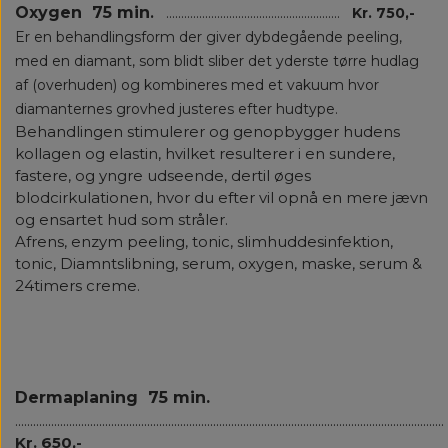
Oxygen 75 min
.
..........................................................
Kr. 750,-
Er en behandlingsform der giver dybdegående peeling,
med en diamant, som blidt sliber det yderste tørre hudlag
af (overhuden) og kombineres med et vakuum hvor
diamanternes grovhed justeres efter hudtype.
Behandlingen stimulerer og genopbygger hudens
kollagen og elastin, hvilket resulterer i en sundere,
fastere, og yngre udseende, dertil øges
blodcirkulationen, hvor du efter vil opnå en mere jævn
og ensartet hud som stråler.
Afrens, enzym peeling, tonic, slimhuddesinfektion,
tonic, Diamntslibning, serum, oxygen, maske, serum &
24timers creme.
Dermaplaning 75 min.
.............................................................................................................................................
Kr. 650,
-