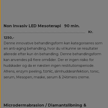
Non Invasiv LED Mesoterapi
90 min.
.................................................................................................................
Kr.
1250,-
Denne innovative behandlingsform kan kategoriseres som
en anti-aging behandling, hvor du vil kunne se resultater
allerede efter kun én behandling.
Denne behandlingsform
kan anvendes på flere områder. Der er ingen risiko for
hudskader og da er næsten ingen restitutionsperiode.
tonic,
Afrens, enzym peeling,
slimhuddesinfektion, tonic,
serum,
Mesopen,
maske, serum & 24timers creme.
Microdermabrasion / Diamantslibning &