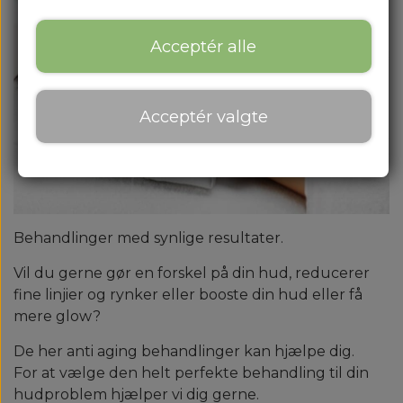
Acceptér alle
Acceptér valgte
Behandlinger med synlige resultater.
Vil du gerne gør en forskel på din hud, reducerer
fine linjier og rynker eller booste din hud eller få
mere glow?
De her anti aging behandlinger kan hjælpe dig.
For at vælge den helt perfekte behandling til din
hudproblem hjælper vi dig gerne.